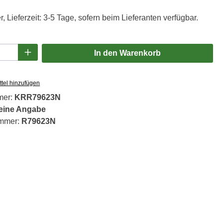
, Lieferzeit: 3-5 Tage, sofern beim Lieferanten verfügbar.
Anzahl: Gib den gewünschten Wert ein oder
In den Warenkorb
tel hinzufügen
mer:
KRR79623N
eine Angabe
ummer:
R79623N