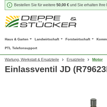
Bestellen Sie für weitere
50,00 €
und Sie erhalten Ihre
m Hauptinhalt springen
Zur Suche springen
Zur Hauptnavigation springen
Haus & Garten
Landwirtschaft
Forstwirtschaft
Kommu
PTL Telefonsupport
Wartung, Werkstatt & Ersatzteile
Ersatzteile
Motor
Einlassventil JD (R79623
Bildergalerie überspringen