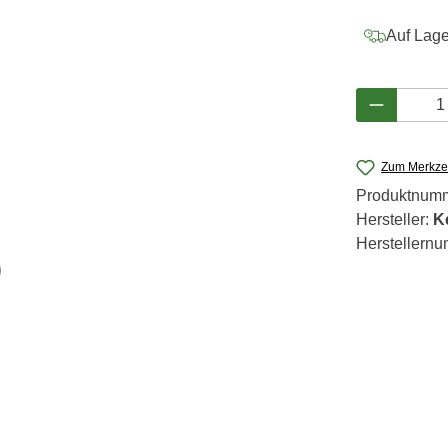
Auf Lager
Produkt 
Zum Merkzet
Produktnum
Hersteller:
K
Herstellern