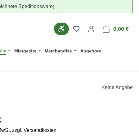
ichnete Speditionsware).
Werkzeugleiste anzeigen
Du hast 0 Produkte auf d
0,00 €
Ware
ile
Mietgeräte
Merchandise
Angebote
Keine Angabe
eis:
€
 MwSt. zzgl. Versandkosten