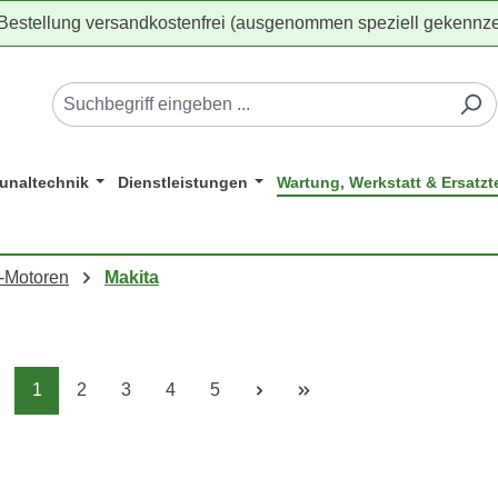
 Bestellung versandkostenfrei (ausgenommen speziell gekennze
naltechnik
Dienstleistungen
Wartung, Werkstatt & Ersatzte
-Motoren
Makita
Seite
Seite
Seite
Seite
Seite
1
2
3
4
5