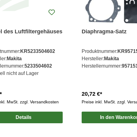
l des Luftfiltergehäuses
Diaphragma-Satz
tnummer:
KR5233504602
Produktnummer:
KR9571
ler:
Makita
Hersteller:
Makita
llernummer:
5233504602
Herstellernummer:
95715
ell nicht auf Lager
*
20,72 €*
inkl. MwSt. zzgl. Versandkosten
Preise inkl. MwSt. zzgl. Ver
Details
In den Warenko