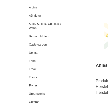
Alpina
AS Motor
Atco / Suffolk / Qualcast /
Webb
Bernard Moteur
Castelgarden
Dolmar
Echo
Anlas
Emak
Etesia
Produk
Flymo
Herstel
Herste
Greenworks
Gutbrod