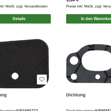
inkl. MwSt. zzgl. Versandkosten
Preise inkl. MwSt. zzgl. Ver
Details
In den Warenko
ung
Dichtung
tnummer:
KR1685772
Produktnummer:
KR9655