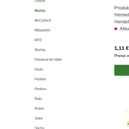
Loncin
Produk
Makita
Herstel
McCulloch
Herste
Aktu
Mitsubishi
MTD
1,11 €
Murray
Preise 
Passend für Nikki
Onan
Partner
Perkins
Rato
Robin
Sabo
Sachs