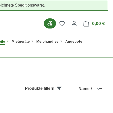
ichnete Speditionsware).
Werkzeugleiste anzeigen
Du hast 0 Produkte auf d
0,00 €
Ware
ile
Mietgeräte
Merchandise
Angebote
Produkte filtern