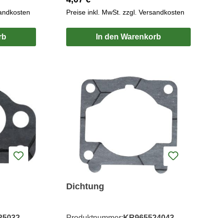
sandkosten
Preise inkl. MwSt. zzgl. Versandkosten
rb
In den Warenkorb
Dichtung
25032
Produktnummer:
KR965524043