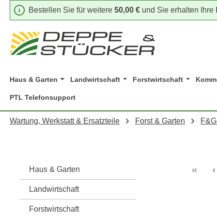
Bestellen Sie für weitere
50,00 €
und Sie erhalten Ihre
m Hauptinhalt springen
Zur Suche springen
Zur Hauptnavigation springen
Haus & Garten
Landwirtschaft
Forstwirtschaft
Kommu
PTL Telefonsupport
Wartung, Werkstatt & Ersatzteile
Forst & Garten
F&G
Haus & Garten
Landwirtschaft
Forstwirtschaft