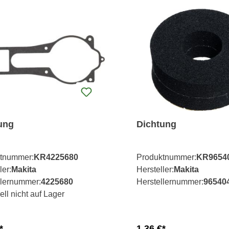
ung
Dichtung
tnummer:
KR4225680
Produktnummer:
KR9654
ler:
Makita
Hersteller:
Makita
llernummer:
4225680
Herstellernummer:
96540
ell nicht auf Lager
*
1,36 €*