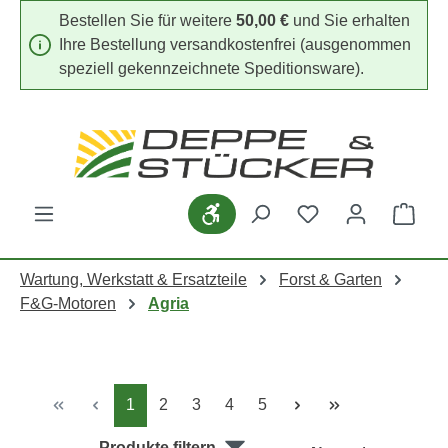
Bestellen Sie für weitere
50,00 €
und Sie erhalten
Zum Hauptinhalt springen
Ihre Bestellung versandkostenfrei (ausgenommen
speziell gekennzeichnete Speditionsware).
Werkzeugleiste anzeigen
Du hast 0 Produk
Ware
Wartung, Werkstatt & Ersatzteile
Forst & Garten
F&G-Motoren
Agria
Seite
Seite
Seite
Seite
Seite
1
2
3
4
5
Produkte filtern