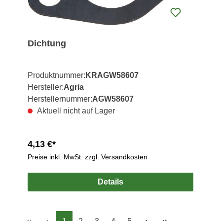
Dichtung
Produktnummer:
KRAGW58607
Hersteller:
Agria
Herstellernummer:
AGW58607
Aktuell nicht auf Lager
4,13 €*
Preise inkl. MwSt. zzgl. Versandkosten
Details
Seite
Seite
Seite
Seite
Seite