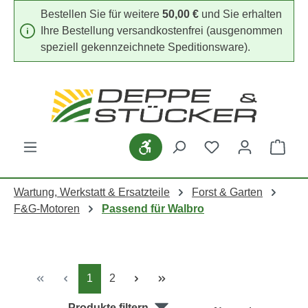
Bestellen Sie für weitere
50,00 €
und Sie erhalten
Zum Hauptinhalt springen
Ihre Bestellung versandkostenfrei (ausgenommen
speziell gekennzeichnete Speditionsware).
Werkzeugleiste anzeigen
Du hast 0 Produk
Ware
Wartung, Werkstatt & Ersatzteile
Forst & Garten
F&G-Motoren
Passend für Walbro
Seite
Seite
1
2
Produkte filtern