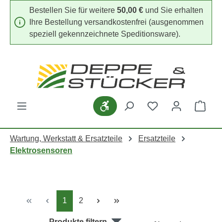
Bestellen Sie für weitere
50,00 €
und Sie erhalten
Zum Hauptinhalt springen
Ihre Bestellung versandkostenfrei (ausgenommen
speziell gekennzeichnete Speditionsware).
Werkzeugleiste anzeigen
Du hast 0 Produk
Ware
Wartung, Werkstatt & Ersatzteile
Ersatzteile
Elektrosensoren
Seite
Seite
1
2
Produkte filtern