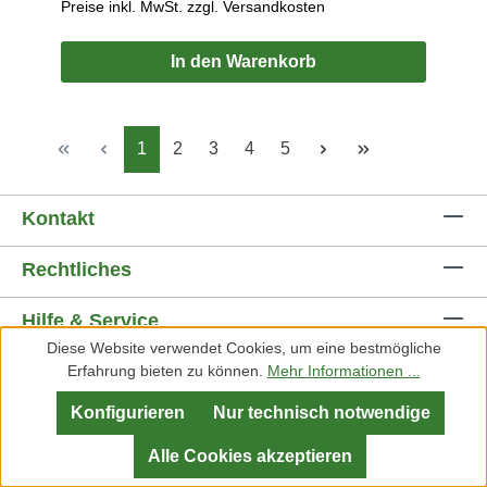
Preise inkl. MwSt. zzgl. Versandkosten
In den Warenkorb
Seite
Seite
Seite
Seite
Seite
1
2
3
4
5
Kontakt
Rechtliches
Hilfe & Service
Diese Website verwendet Cookies, um eine bestmögliche
Unternehmen
Erfahrung bieten zu können.
Mehr Informationen ...
Konfigurieren
Nur technisch notwendige
Folgt uns
Alle Cookies akzeptieren
Zahlungsarten