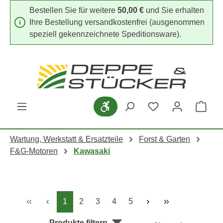
Bestellen Sie für weitere
50,00 €
und Sie erhalten
Zum Hauptinhalt springen
Ihre Bestellung versandkostenfrei (ausgenommen
speziell gekennzeichnete Speditionsware).
Werkzeugleiste anzeigen
Du hast 0 Produk
Ware
Wartung, Werkstatt & Ersatzteile
Forst & Garten
F&G-Motoren
Kawasaki
Seite
Seite
Seite
Seite
Seite
1
2
3
4
5
Produkte filtern