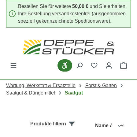
Bestellen Sie für weitere
50,00 €
und Sie erhalten
Zum Hauptinhalt springen
Ihre Bestellung versandkostenfrei (ausgenommen
speziell gekennzeichnete Speditionsware).
Werkzeugleiste anzeigen
Du hast 0 Produk
Ware
Wartung, Werkstatt & Ersatzteile
Forst & Garten
Saatgut & Düngemittel
Saatgut
Produkte filtern