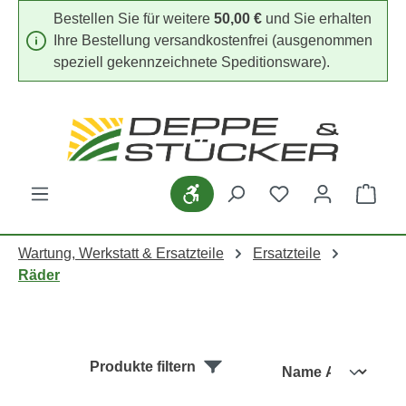
Bestellen Sie für weitere
50,00 €
und Sie erhalten
Zum Hauptinhalt springen
Ihre Bestellung versandkostenfrei (ausgenommen
speziell gekennzeichnete Speditionsware).
Werkzeugleiste anzeigen
Du hast 0 Produk
Ware
Wartung, Werkstatt & Ersatzteile
Ersatzteile
Räder
Produkte filtern