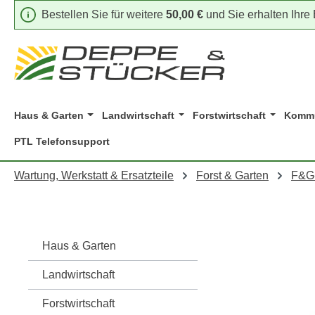
Bestellen Sie für weitere
50,00 €
und Sie erhalten Ihre
m Hauptinhalt springen
Zur Suche springen
Zur Hauptnavigation springen
Haus & Garten
Landwirtschaft
Forstwirtschaft
Kommu
PTL Telefonsupport
Wartung, Werkstatt & Ersatzteile
Forst & Garten
F&G
Haus & Garten
Landwirtschaft
Forstwirtschaft