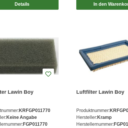
Details
In den Warenko
lter Lawin Boy
Luftfilter Lawin Boy
tnummer:
KRFGP011770
Produktnummer:
KRFGP0
ler:
Keine Angabe
Hersteller:
Kramp
llernummer:
FGP011770
Herstellernummer:
FGP01