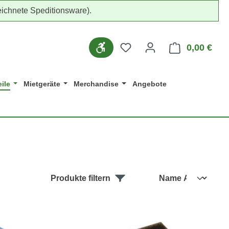
ichnete Speditionsware).
Werkzeugleiste anzeigen
Du hast 0 Produkte auf d
0,00 €
Ware
ile
Mietgeräte
Merchandise
Angebote
Produkte filtern