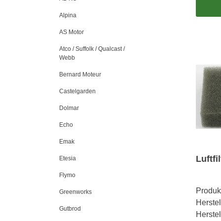
Alpina
AS Motor
Atco / Suffolk / Qualcast /
Webb
Bernard Moteur
Castelgarden
Dolmar
Echo
Emak
Luftfi
Etesia
Flymo
Produk
Greenworks
Herstel
Gutbrod
Herste