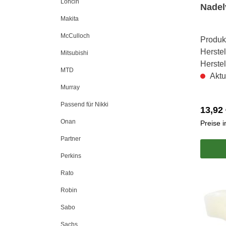
Loncin
Nadel
Makita
McCulloch
Produk
Herstel
Mitsubishi
Herste
MTD
Aktu
Murray
Passend für Nikki
13,92 
Onan
Preise 
Partner
Perkins
Rato
Robin
Sabo
Sachs