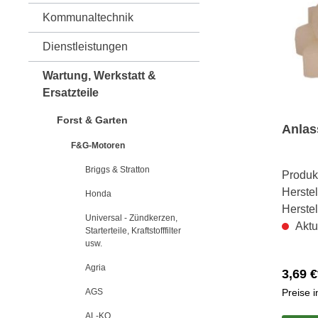
Kommunaltechnik
Dienstleistungen
Wartung, Werkstatt &
Ersatzteile
Forst & Garten
Anlas
F&G-Motoren
Briggs & Stratton
Produk
Herstel
Honda
Herste
Universal - Zündkerzen,
Aktu
Starterteile, Kraftstofffilter
usw.
Agria
3,69 €
AGS
Preise 
AL-KO