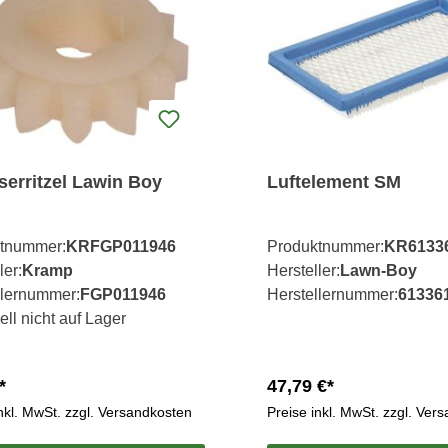
serritzel Lawin Boy
Luftelement SM
tnummer:
KRFGP011946
Produktnummer:
KR6133
ler:
Kramp
Hersteller:
Lawn-Boy
llernummer:
FGP011946
Herstellernummer:
61336
ell nicht auf Lager
*
47,79 €*
inkl. MwSt. zzgl. Versandkosten
Preise inkl. MwSt. zzgl. Ver