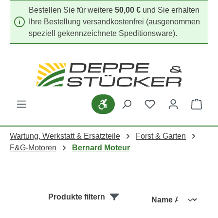
Bestellen Sie für weitere
50,00 €
und Sie erhalten
Zum Hauptinhalt springen
Ihre Bestellung versandkostenfrei (ausgenommen
speziell gekennzeichnete Speditionsware).
Werkzeugleiste anzeigen
Du hast 0 Produk
Ware
Wartung, Werkstatt & Ersatzteile
Forst & Garten
F&G-Motoren
Bernard Moteur
Produkte filtern