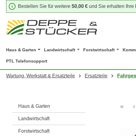
Bestellen Sie für weitere
50,00 €
und Sie erhalten Ihre
m Hauptinhalt springen
Zur Suche springen
Zur Hauptnavigation springen
Haus & Garten
Landwirtschaft
Forstwirtschaft
Kommu
PTL Telefonsupport
Wartung, Werkstatt & Ersatzteile
Ersatzteile
Fahrgest
Haus & Garten
Landwirtschaft
Forstwirtschaft