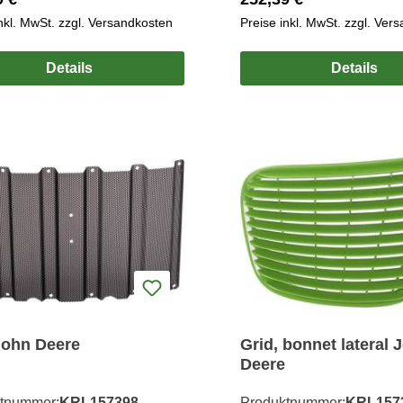
inkl. MwSt. zzgl. Versandkosten
Preise inkl. MwSt. zzgl. Ver
Details
Details
John Deere
Grid, bonnet lateral 
Deere
tnummer:
KRL157398
Produktnummer:
KRL157