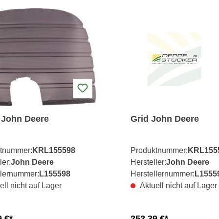
r John Deere
Grid John Deere
tnummer:
KRL155598
Produktnummer:
KRL155
ler:
John Deere
Hersteller:
John Deere
llernummer:
L155598
Herstellernummer:
L1555
ell nicht auf Lager
Aktuell nicht auf Lager
9 €*
252,39 €*