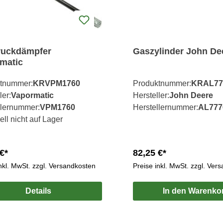
ruckdämpfer
Gaszylinder John De
matic
tnummer:
KRVPM1760
Produktnummer:
KRAL77
ler:
Vapormatic
Hersteller:
John Deere
llernummer:
VPM1760
Herstellernummer:
AL777
ell nicht auf Lager
€*
82,25 €*
inkl. MwSt. zzgl. Versandkosten
Preise inkl. MwSt. zzgl. Ver
Details
In den Warenko