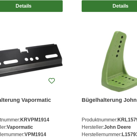
Details
Details
lterung Vapormatic
Bügelhalterung John
tnummer:
KRVPM1914
Produktnummer:
KRL157
ler:
Vapormatic
Hersteller:
John Deere
llernummer:
VPM1914
Herstellernummer:
L1579