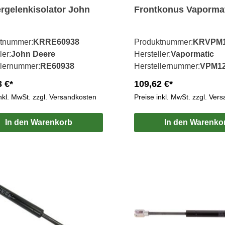
rgelenkisolator John
Frontkonus Vaporma
tnummer:
KRRE60938
Produktnummer:
KRVPM1
ler:
John Deere
Hersteller:
Vapormatic
llernummer:
RE60938
Herstellernummer:
VPM1
3 €*
109,62 €*
inkl. MwSt. zzgl. Versandkosten
Preise inkl. MwSt. zzgl. Ver
In den Warenkorb
In den Warenko