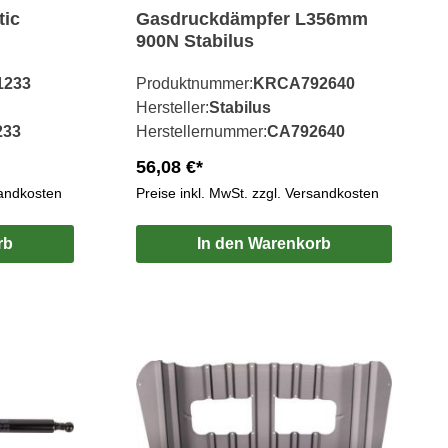
tic
Gasdruckdämpfer L356mm
900N Stabilus
233
Produktnummer:
KRCA792640
Hersteller:
Stabilus
233
Herstellernummer:
CA792640
56,08 €*
sandkosten
Preise inkl. MwSt. zzgl. Versandkosten
rb
In den Warenkorb