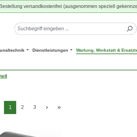
 Bestellung versandkostenfrei (ausgenommen speziell gekennze
naltechnik
Dienstleistungen
Wartung, Werkstatt & Ersatzte
ell
Seite
Seite
Seite
1
2
3