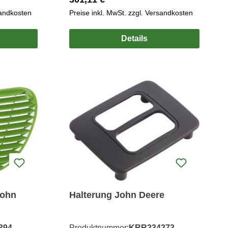
sandkosten
Preise inkl. MwSt. zzgl. Versandkosten
Details
John
Halterung John Deere
394
Produktnummer:
KRR234273