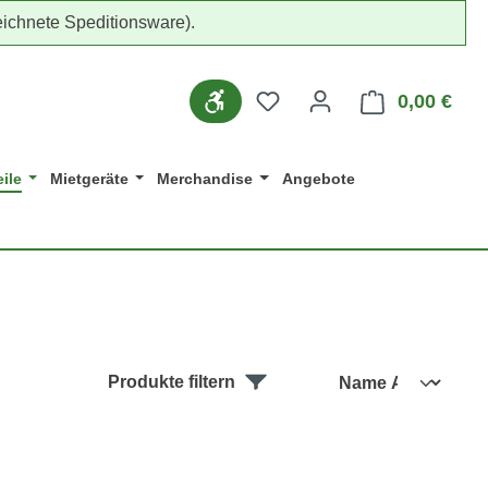
ichnete Speditionsware).
Werkzeugleiste anzeigen
Du hast 0 Produkte auf d
0,00 €
Ware
ile
Mietgeräte
Merchandise
Angebote
Produkte filtern