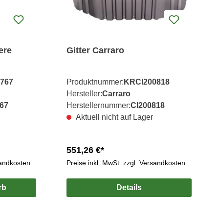
ere
Gitter Carraro
767
Produktnummer:
KRCI200818
Hersteller:
Carraro
67
Herstellernummer:
CI200818
Aktuell nicht auf Lager
551,26 €*
sandkosten
Preise inkl. MwSt. zzgl. Versandkosten
rb
Details