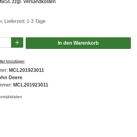
 MwSt. zzgl. Versandkosten
, Lieferzeit: 1-3 Tage
Anzahl: Gib den gewünschten Wert ein oder
In den Warenkorb
tel hinzufügen
mer:
MCL201923011
ohn Deere
ummer:
MCL201923011
Kontaktdaten