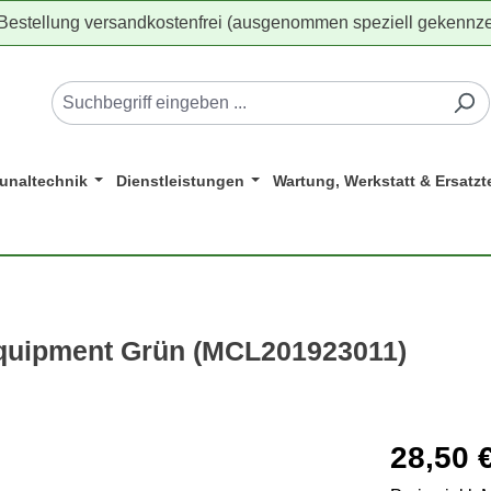
 Bestellung versandkostenfrei (ausgenommen speziell gekennze
naltechnik
Dienstleistungen
Wartung, Werkstatt & Ersatzte
quipment Grün (MCL201923011)
Regulärer Pr
28,50 