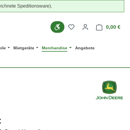
ichnete Speditionsware).
Du hast 0 Produkte auf d
Werkzeugleiste anzeigen
0,00 €
Ware
ile
Mietgeräte
Merchandise
Angebote
eis:
€