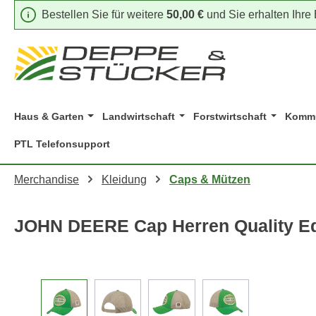
Bestellen Sie für weitere
50,00 €
und Sie erhalten Ihre
m Hauptinhalt springen
Zur Suche springen
Zur Hauptnavigation springen
Haus & Garten
Landwirtschaft
Forstwirtschaft
Kommu
PTL Telefonsupport
Merchandise
Kleidung
Caps & Mützen
JOHN DEERE Cap Herren Quality E
Bildergalerie überspringen