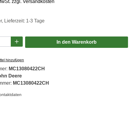
 MwSt. zzgl. Versandkosten
, Lieferzeit: 1-3 Tage
Anzahl: Gib den gewünschten Wert ein oder
In den Warenkorb
tel hinzufügen
mer:
MC13080422CH
ohn Deere
ummer:
MC13080422CH
Kontaktdaten