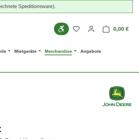
ichnete Speditionsware).
Du hast 0 Produkte auf d
Werkzeugleiste anzeigen
0,00 €
Ware
ile
Mietgeräte
Merchandise
Angebote
eis:
€