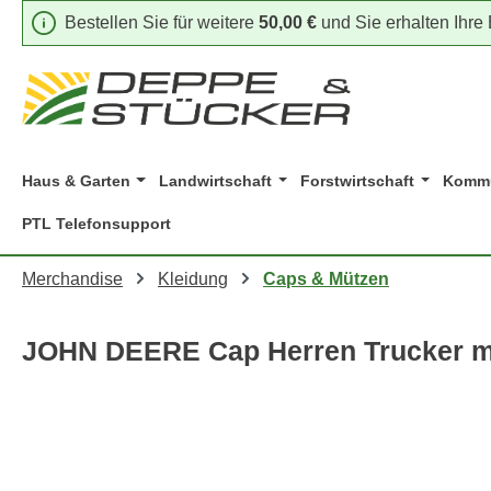
Bestellen Sie für weitere
50,00 €
und Sie erhalten Ihre
m Hauptinhalt springen
Zur Suche springen
Zur Hauptnavigation springen
Haus & Garten
Landwirtschaft
Forstwirtschaft
Kommu
PTL Telefonsupport
Merchandise
Kleidung
Caps & Mützen
JOHN DEERE Cap Herren Trucker m
Bildergalerie überspringen