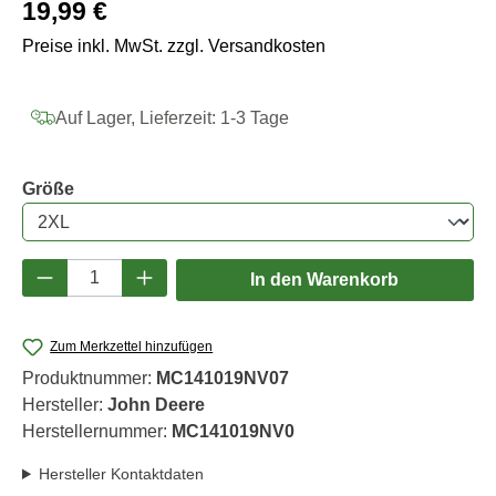
Regulärer Preis:
19,99 €
Preise inkl. MwSt. zzgl. Versandkosten
Auf Lager, Lieferzeit: 1-3 Tage
auswählen
Größe
Produkt Anzahl: Gib den gewünschten Wert e
In den Warenkorb
Zum Merkzettel hinzufügen
Produktnummer:
MC141019NV07
Hersteller:
John Deere
Herstellernummer:
MC141019NV0
Hersteller Kontaktdaten