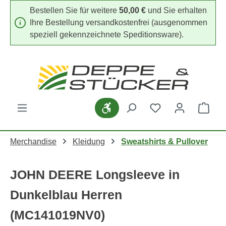
Bestellen Sie für weitere
50,00 €
und Sie erhalten
Zum Hauptinhalt springen
Ihre Bestellung versandkostenfrei (ausgenommen
speziell gekennzeichnete Speditionsware).
Du hast 0 Produk
Werkzeugleiste anzeigen
Ware
Merchandise
Kleidung
Sweatshirts & Pullover
JOHN DEERE Longsleeve in
Dunkelblau Herren
(MC141019NV0)