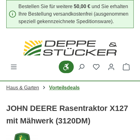
Bestellen Sie für weitere
50,00 €
und Sie erhalten
Zum Hauptinhalt springen
Ihre Bestellung versandkostenfrei (ausgenommen
speziell gekennzeichnete Speditionsware).
Du hast 0 Produk
Werkzeugleiste anzeigen
Ware
Haus & Garten
Vorteilsdeals
JOHN DEERE Rasentraktor X127
mit Mähwerk (3120DM)