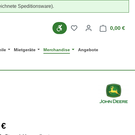
ichnete Speditionsware).
Du hast 0 Produkte auf d
Werkzeugleiste anzeigen
0,00 €
Ware
ile
Mietgeräte
Merchandise
Angebote
eis:
 €