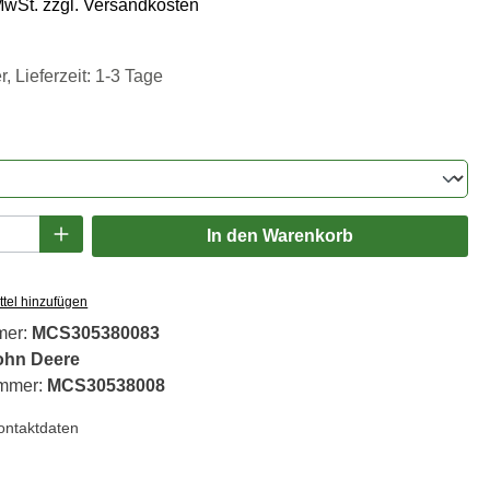
 MwSt. zzgl. Versandkosten
, Lieferzeit: 1-3 Tage
ählen
Anzahl: Gib den gewünschten Wert ein oder
In den Warenkorb
tel hinzufügen
mer:
MCS305380083
ohn Deere
ummer:
MCS30538008
Kontaktdaten