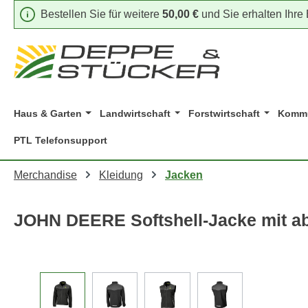
Bestellen Sie für weitere
50,00 €
und Sie erhalten Ihre
m Hauptinhalt springen
Zur Suche springen
Zur Hauptnavigation springen
Haus & Garten
Landwirtschaft
Forstwirtschaft
Kommu
PTL Telefonsupport
Merchandise
Kleidung
Jacken
JOHN DEERE Softshell-Jacke mit 
Bildergalerie überspringen