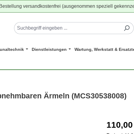
 Bestellung versandkostenfrei (ausgenommen speziell gekennze
naltechnik
Dienstleistungen
Wartung, Werkstatt & Ersatzte
abnehmbaren Ärmeln (MCS30538008)
Regulärer Pr
110,00