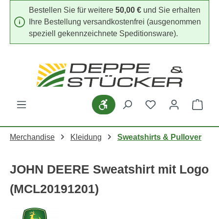
Bestellen Sie für weitere
50,00 €
und Sie erhalten
Zum Hauptinhalt springen
Ihre Bestellung versandkostenfrei (ausgenommen
speziell gekennzeichnete Speditionsware).
Du hast 0 Produk
Werkzeugleiste anzeigen
Ware
Merchandise
Kleidung
Sweatshirts & Pullover
JOHN DEERE Sweatshirt mit Logo
(MCL20191201)