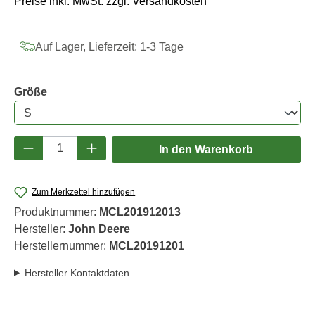
Preise inkl. MwSt. zzgl. Versandkosten
Auf Lager, Lieferzeit: 1-3 Tage
auswählen
Größe
Produkt Anzahl: Gib den gewünschten Wert e
In den Warenkorb
Zum Merkzettel hinzufügen
Produktnummer:
MCL201912013
Hersteller:
John Deere
Herstellernummer:
MCL20191201
Hersteller Kontaktdaten