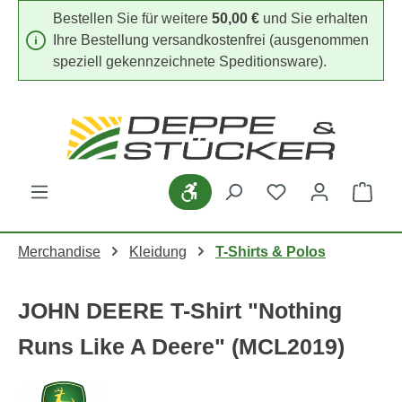
Bestellen Sie für weitere
50,00 €
und Sie erhalten
Zum Hauptinhalt springen
Ihre Bestellung versandkostenfrei (ausgenommen
speziell gekennzeichnete Speditionsware).
Du hast 0 Produk
Werkzeugleiste anzeigen
Ware
Merchandise
Kleidung
T-Shirts & Polos
JOHN DEERE T-Shirt "Nothing
Runs Like A Deere" (MCL2019)