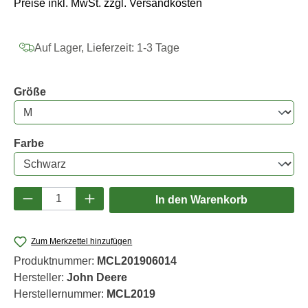
Preise inkl. MwSt. zzgl. Versandkosten
Auf Lager, Lieferzeit: 1-3 Tage
auswählen
Größe
auswählen
Farbe
Produkt Anzahl: Gib den gewünschten Wert e
In den Warenkorb
Zum Merkzettel hinzufügen
Produktnummer:
MCL201906014
Hersteller:
John Deere
Herstellernummer:
MCL2019