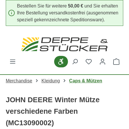
Bestellen Sie für weitere
50,00 €
und Sie erhalten
Zum Hauptinhalt springen
Ihre Bestellung versandkostenfrei (ausgenommen
speziell gekennzeichnete Speditionsware).
Du hast 0 Produk
Werkzeugleiste anzeigen
Ware
Merchandise
Kleidung
Caps & Mützen
JOHN DEERE Winter Mütze
verschiedene Farben
(MC13090002)