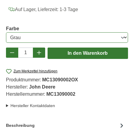
Auf Lager, Lieferzeit: 1-3 Tage
auswählen
Farbe
Produkt Anzahl: Gib den gewünschten Wert e
In den Warenkorb
Zum Merkzettel hinzufügen
Produktnummer:
MC13090002OX
Hersteller:
John Deere
Herstellernummer:
MC13090002
Hersteller Kontaktdaten
Beschreibung