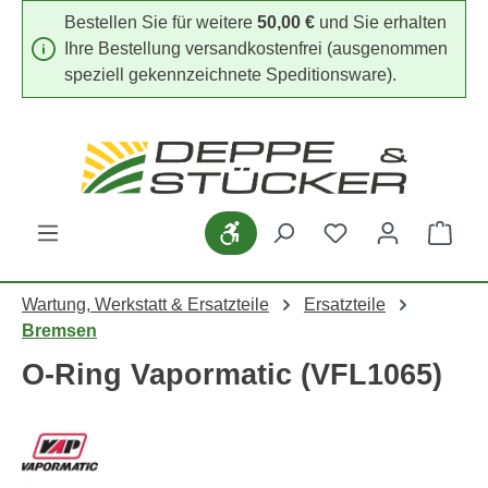
Bestellen Sie für weitere
50,00 €
und Sie erhalten
Zum Hauptinhalt springen
Ihre Bestellung versandkostenfrei (ausgenommen
speziell gekennzeichnete Speditionsware).
Werkzeugleiste anzeigen
Du hast 0 Produk
Ware
Wartung, Werkstatt & Ersatzteile
Ersatzteile
Bremsen
O-Ring Vapormatic (VFL1065)