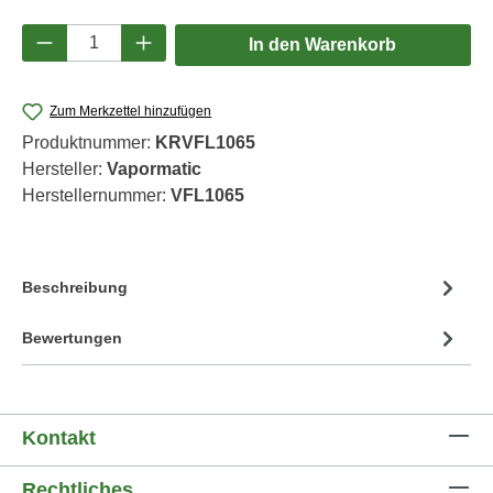
Produkt Anzahl: Gib den gewünschten Wert e
In den Warenkorb
Zum Merkzettel hinzufügen
Produktnummer:
KRVFL1065
Hersteller:
Vapormatic
Herstellernummer:
VFL1065
Beschreibung
Bewertungen
Kontakt
Rechtliches