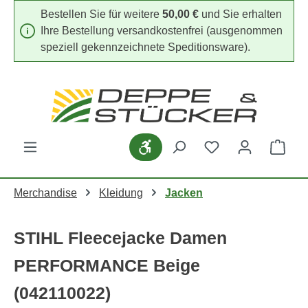
Bestellen Sie für weitere
50,00 €
und Sie erhalten
Zum Hauptinhalt springen
Ihre Bestellung versandkostenfrei (ausgenommen
speziell gekennzeichnete Speditionsware).
Du hast 0 Produk
Werkzeugleiste anzeigen
Ware
Merchandise
Kleidung
Jacken
STIHL Fleecejacke Damen
PERFORMANCE Beige
(042110022)