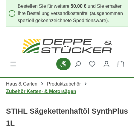
Bestellen Sie für weitere
50,00 €
und Sie erhalten
Zum Hauptinhalt springen
Ihre Bestellung versandkostenfrei (ausgenommen
speziell gekennzeichnete Speditionsware).
Du hast 0 Produk
Werkzeugleiste anzeigen
Ware
Haus & Garten
Produktzubehör
Zubehör Ketten- & Motorsägen
STIHL Sägekettenhaftöl SynthPlus
1L