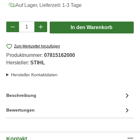
Auf Lager, Lieferzeit: 1-3 Tage
Produkt Anzahl: Gib den gewünschten Wert e
In den Warenkorb
Zum Merkzettel hinzufügen
Produktnummer:
07815162000
Hersteller:
STIHL
Hersteller Kontaktdaten
Beschreibung
Bewertungen
Kontakt